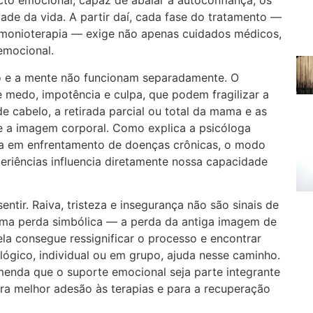
o emocional, capaz de abalar a autoconfiança, os
dade da vida. A partir daí, cada fase do tratamento —
hormonioterapia — exige não apenas cuidados médicos,
emocional.
 e a mente não funcionam separadamente. O
 medo, impotência e culpa, que podem fragilizar a
e cabelo, a retirada parcial ou total da mama e as
a imagem corporal. Como explica a psicóloga
ta em enfrentamento de doenças crônicas, o modo
riências influencia diretamente nossa capacidade
entir. Raiva, tristeza e insegurança não são sinais de
uma perda simbólica — a perda da antiga imagem de
ela consegue ressignificar o processo e encontrar
lógico, individual ou em grupo, ajuda nesse caminho.
menda que o suporte emocional seja parte integrante
ara melhor adesão às terapias e para a recuperação