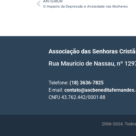
ANTERIOR
O Impacto da Depressão e Ansiedade nas Mulheres
Associação das Senhoras Crist
Rua Maurício de Nassau, nº 129
Telefone:
(18) 3636-7825
E-mail:
contato@ascbeneditafernandes
CNPJ 43.762.442/0001-88
2006-2024. Todos