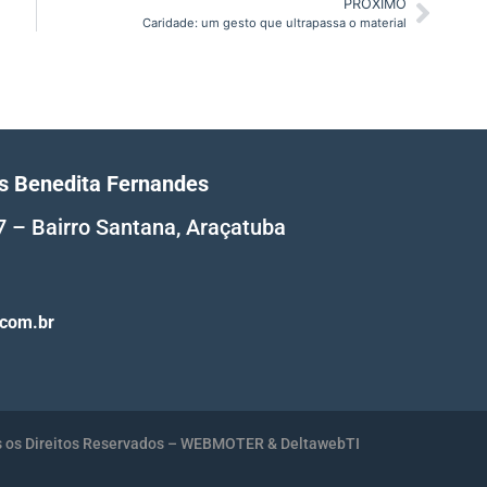
PRÓXIMO
Caridade: um gesto que ultrapassa o material
ãs Benedita Fernandes
7 – Bairro Santana, Araçatuba
.com.br
 os Direitos Reservados – WEBMOTER & DeltawebTI